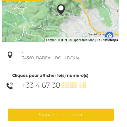
-
34360
BABEAU-BOULDOUX
Cliquez pour afficher le(s) numéro(s)
+33 4 67 38
▒▒ ▒▒ ▒▒
Signaler une erreur