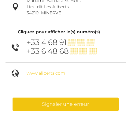
Madame Barbara SCHULZ
Lieu-dit Les Aliberts
34210
MINERVE
Cliquez pour afficher le(s) numéro(s)
+33 4 68 91
▒▒ ▒▒ ▒▒
+33 6 48 68
▒▒ ▒▒ ▒▒
www.aliberts.com
Signaler une erreur