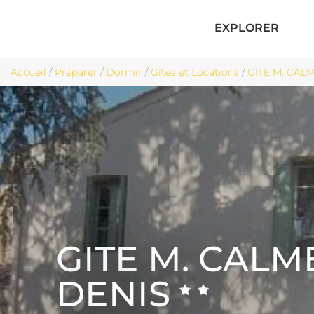
EXPLORER
Accueil
/
Préparer
/
Dormir
/
Gîtes et Locations
/
GITE M. CALM
GITE M. CALM
DENIS