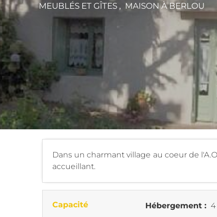
MEUBLÉS ET GÎTES , MAISON
À BERLOU
Dans un charmant village au coeur de l'A.O.
accueillant.
Capacité
Hébergement :
4