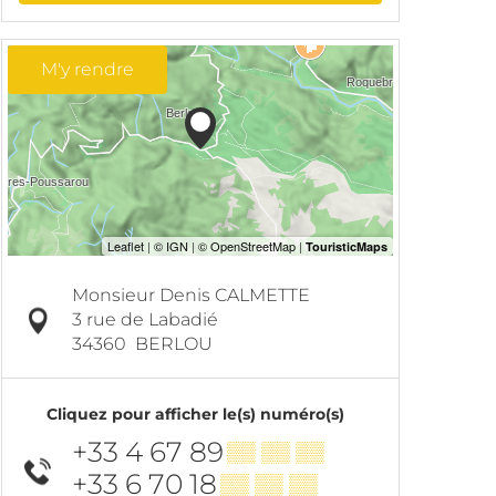
M'y rendre
Monsieur Denis CALMETTE
3 rue de Labadié
34360
BERLOU
Cliquez pour afficher le(s) numéro(s)
+33 4 67 89
▒▒ ▒▒ ▒▒
+33 6 70 18
▒▒ ▒▒ ▒▒