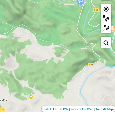
Leaflet
|
Esri
|
© IGN
|
© OpenStreetMap
|
TouristicMaps