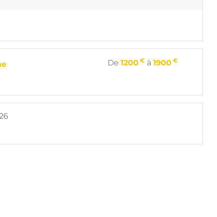
€
€
De
1200
à
1900
ne
026