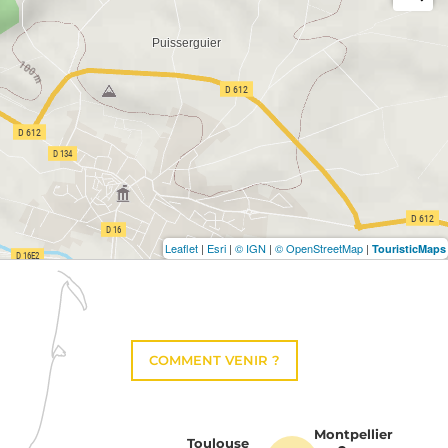
Leaflet
|
Esri
|
© IGN
|
© OpenStreetMap
|
TouristicMaps
COMMENT VENIR ?
Montpellier
Toulouse