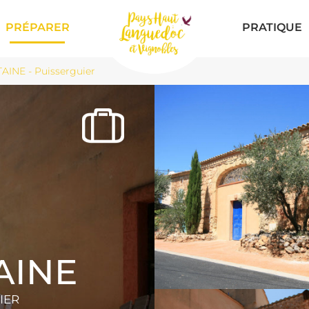
PRÉPARER
PRATIQUE
AINE - Puisserguier
AINE
IER