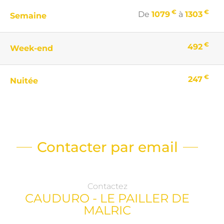
€
€
De
1079
à
1303
Semaine
€
492
Week-end
€
247
Nuitée
Contacter par email
Contactez
CAUDURO - LE PAILLER DE
MALRIC