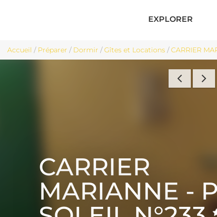
EXPLORER
Accueil
/
Préparer
/
Dormir
/
Gîtes et Locations
/
CARRIER MARI
CARRIER
MARIANNE - 
SOLEIL N°233