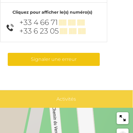
Cliquez pour afficher le(s) numéro(s)
+33 4 66 71
▒▒ ▒▒ ▒▒
+33 6 23 05
▒▒ ▒▒ ▒▒
Signaler une erreur
Activités