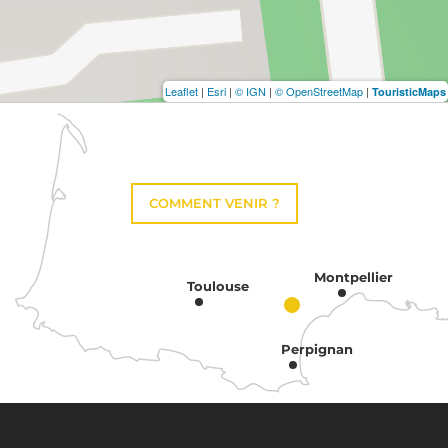
Leaflet
|
Esri
|
© IGN
|
© OpenStreetMap
|
TouristicMaps
COMMENT VENIR ?
Montpellier
Toulouse
Perpignan