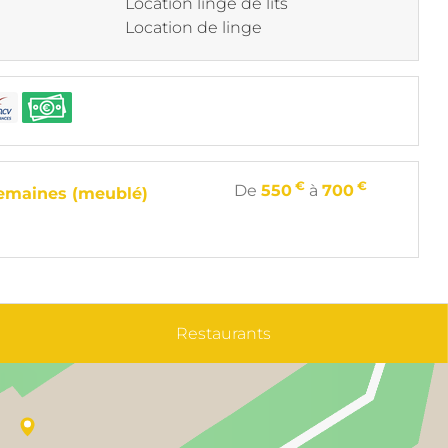
Location linge de lits
Location de linge
€
€
De
550
à
700
semaines (meublé)
Restaurants