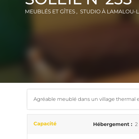
MEUBLÉS ET GÎTES , STUDIO
À LAMALOU-L
Agréable meublé dans un village thermal et
Capacité
Hébergement :
2