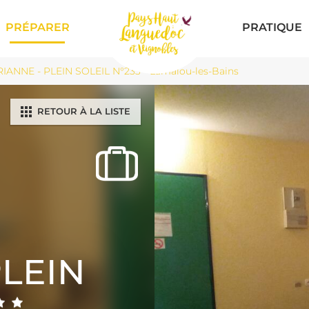
PRÉPARER
PRATIQUE
ANNE - PLEIN SOLEIL N°233 - Lamalou-les-Bains
RETOUR À LA LISTE
PLEIN