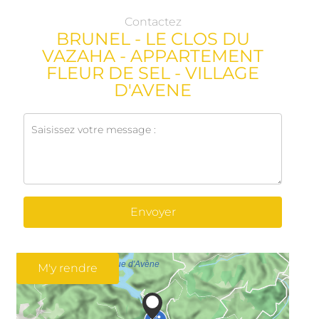
Contactez
BRUNEL - LE CLOS DU
VAZAHA - APPARTEMENT
FLEUR DE SEL - VILLAGE
D'AVENE
Envoyer
M'y rendre