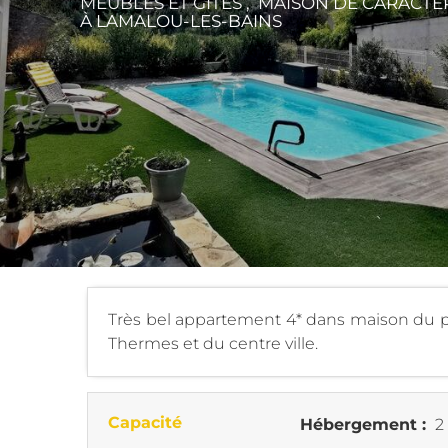
MEUBLÉS ET GÎTES , MAISON DE CARACTÈR
À LAMALOU-LES-BAINS
Très bel appartement 4* dans maison du pro
Thermes et du centre ville.
Capacité
Hébergement :
2