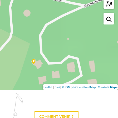
Leaflet
|
Esri
|
© IGN
|
© OpenStreetMap
|
TouristicMaps
COMMENT VENIR ?