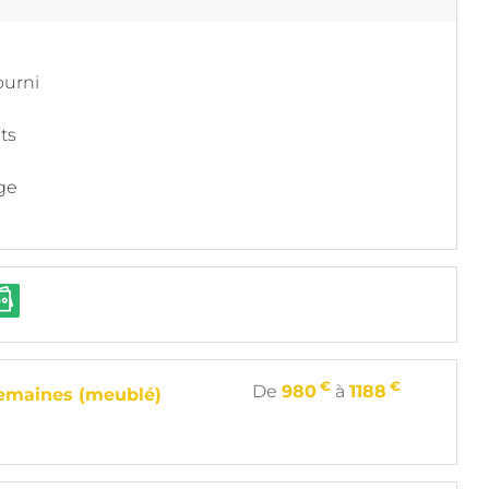
ourni
its
ge
€
€
De
980
à
1188
semaines (meublé)