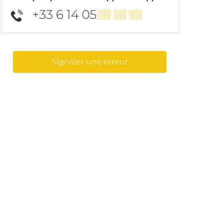
+33 6 14 05
▒▒ ▒▒ ▒▒
Signaler une erreur