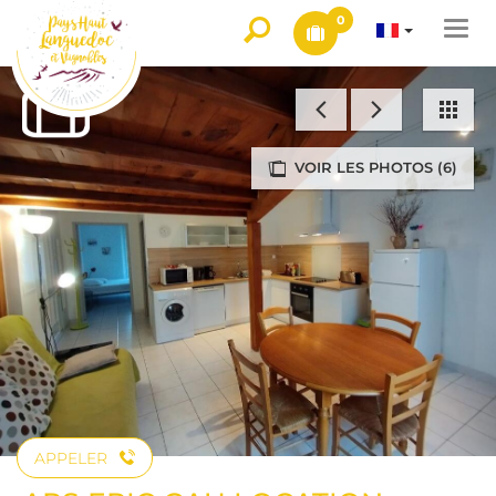
0
Togg
navi
VOIR LES PHOTOS (6)
APPELER