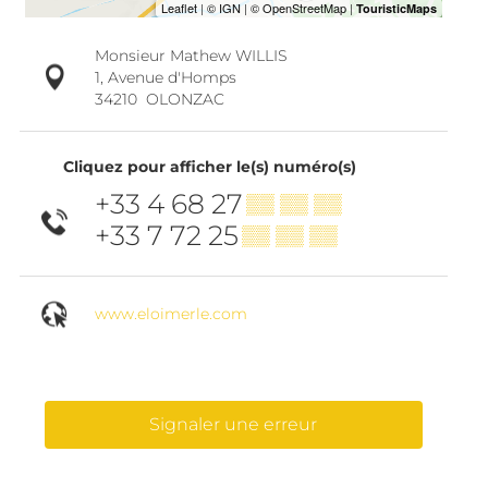
Monsieur Mathew WILLIS
1, Avenue d'Homps
34210
OLONZAC
Cliquez pour afficher le(s) numéro(s)
+33 4 68 27
▒▒ ▒▒ ▒▒
+33 7 72 25
▒▒ ▒▒ ▒▒
www.eloimerle.com
Signaler une erreur