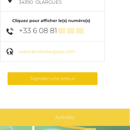
34390
OLARGUES
Cliquez pour afficher le(s) numéro(s)
+33 6 08 81
▒▒ ▒▒ ▒▒
www.ecoleolargues.com
Signaler une erreur
Activités