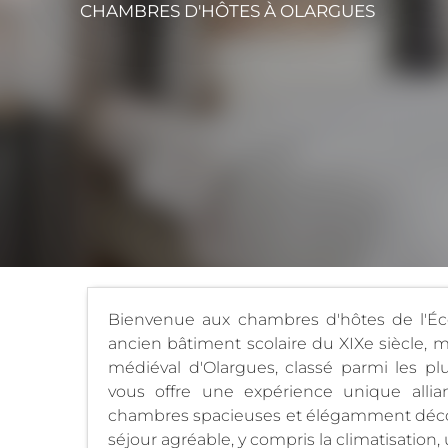
CHAMBRES D'HÔTES
À OLARGUES
Bienvenue aux chambres d'hôtes de l'Éc
ancien bâtiment scolaire du XIXe siècle, 
médiéval d'Olargues, classé parmi les pl
vous offre une expérience unique alli
chambres spacieuses et élégamment décor
séjour agréable, y compris la climatisation,