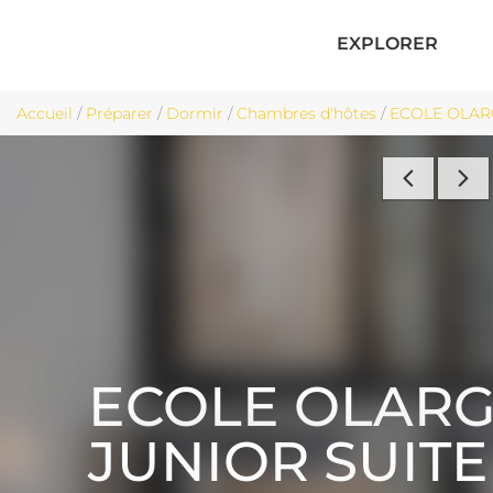
EXPLORER
Accueil
/
Préparer
/
Dormir
/
Chambres d'hôtes
/
ECOLE OLARG
ECOLE OLARG
JUNIOR SUITE