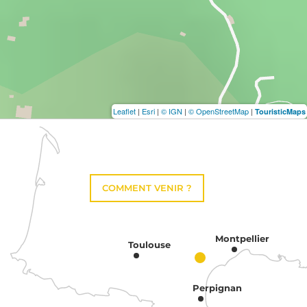
Leaflet
|
Esri
|
© IGN
|
© OpenStreetMap
|
TouristicMaps
COMMENT VENIR ?
Montpellier
Toulouse
Perpignan