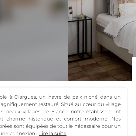
ole à Olargues, un havre de paix niché dans un
magnifiquement restauré. Situé au cœur du village
us beaux villages de France, notre établissement
ant charme historique et confort moderne. Nos
ées sont équipées de tout le nécessaire pour un
 une connexion...
Lire la suite