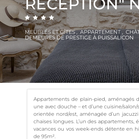
RÉCEPTION" N
MEUBLÉS ET GÎTES , APPARTEMENT , CHÂ
DEMEURES DE PRESTIGE
À PUISSALICON
Appartements de plain-pied, aménagés d
une avec douche – et d’une cuisine/salon/s
orientée nord/est, aménagée d’un jacuzzi
chaises longues. L’un des appartements, éq
vacances ou vos week-ends détente en hiv
de 95m².