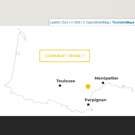
Leaflet
|
Esri
|
© IGN
|
© OpenStreetMap
|
TouristicMaps
COMMENT VENIR ?
Montpellier
Toulouse
Perpignan