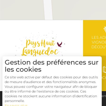
LES AD
VIGNOB
DÉCOU
Gestion des préférences sur
les cookies
Ce site web active par défaut des cookies pour des outils
BROC
de mesure d'audience et des fonctionnalités anonymes.
Vous pouvez configurer votre navigateur afin de bloquer
ou être informé de l'existence de ces cookies. Ces
cookies ne stockent aucune information d’identification
Plan du site
Pays Haut Languedoc et Vignobles
Ment
personnelle.
En savoir plus
Déclaration d'accessibilité