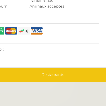
Panier repas
ourni
Animaux acceptés
026
Restaurants