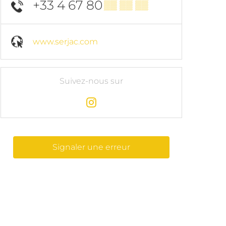
+33 4 67 80
▒▒ ▒▒ ▒▒
www.serjac.com
Suivez-nous sur
Signaler une erreur