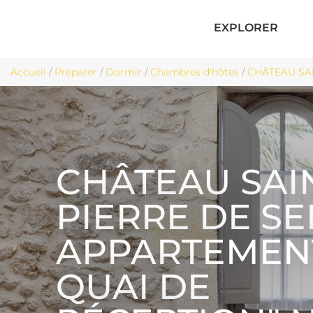
EXPLORER
Accueil
/
Préparer
/
Dormir
/
Chambres d'hôtes
/
CHÂTEAU SAI
CHÂTEAU SAI
PIERRE DE S
APPARTEMENT
QUAI DE