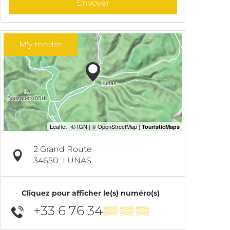
Envoyer
M'y rendre
2 Grand Route
34650
LUNAS
Cliquez pour afficher le(s) numéro(s)
+33 6 76 34
▒▒ ▒▒ ▒▒