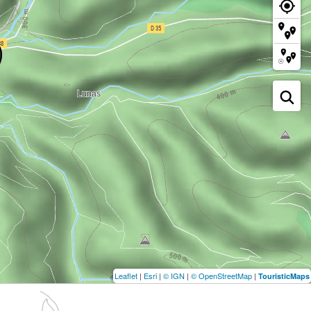
Leaflet
|
Esri
|
© IGN
|
© OpenStreetMap
|
TouristicMaps