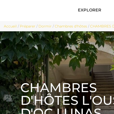
EXPLORER
Accueil
/
Préparer
/
Dormir
/
Chambres d'hôtes
/
CHAMBRES D'
CHAMBRES
D'HÔTES L'OU
D'OC LUNAS