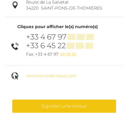
Route de La Salvetat
34220
SAINT-PONS-DE-THOMIÈRES
Cliquez pour afficher le(s) numéro(s)
+33 4 67 97
▒▒ ▒▒ ▒▒
+33 6 45 22
▒▒ ▒▒ ▒▒
Fax: +33 4 67 97
▒▒ ▒▒ ▒▒
www.borioderoque.com
Signaler une erreur