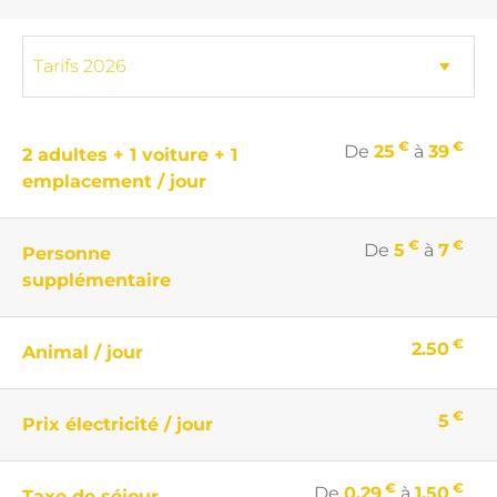
€
€
De
25
à
39
2 adultes + 1 voiture + 1
emplacement / jour
€
€
De
5
à
7
Personne
supplémentaire
€
2.50
Animal / jour
€
5
Prix électricité / jour
€
€
De
0.29
à
1.50
Taxe de séjour