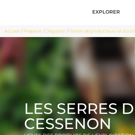
EXPLORER
Accueil
/
Préparer
/
Déguster
/
Visites de producteurs et bouti
LES SERRES D
CESSENON