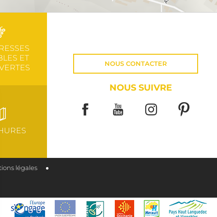
RESSES
LES ET
NOUS CONTACTER
VERTES
NOUS SUIVRE
HURES
ions légales