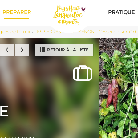
PRÉPARER
PRATIQUE
ques de terroir
/
LES SERRES DE CESSENON - Cessenon-sur-Orb
RETOUR À LA LISTE
E