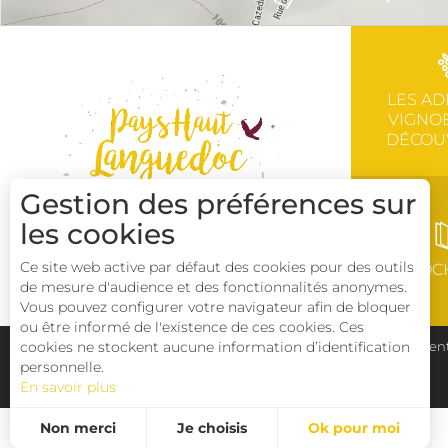
LES AD
VIGNOB
DÉCOU
Gestion des préférences sur
les cookies
Ce site web active par défaut des cookies pour des outils
BROC
de mesure d'audience et des fonctionnalités anonymes.
Vous pouvez configurer votre navigateur afin de bloquer
ou être informé de l'existence de ces cookies. Ces
cookies ne stockent aucune information d’identification
Plan du site
Pays Haut Languedoc et Vignobles
Ment
personnelle.
En savoir plus
Déclaration d'accessibilité
Non merci
Je choisis
Ok pour moi