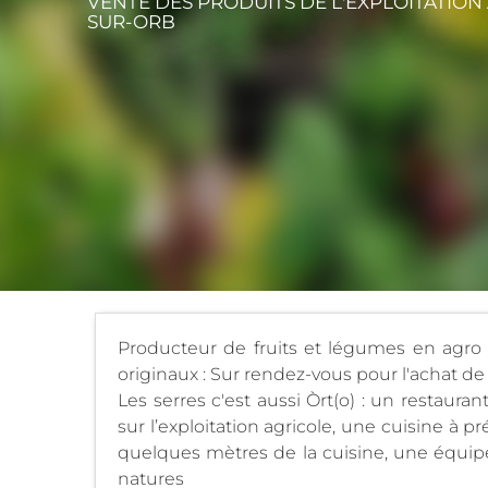
VENTE DES PRODUITS DE L'EXPLOITATION
SUR-ORB
Producteur de fruits et légumes en agro 
originaux : Sur rendez-vous pour l'achat de
Les serres c'est aussi Òrt(o) : un restaur
sur l’exploitation agricole, une cuisine à
quelques mètres de la cuisine, une équipe
natures