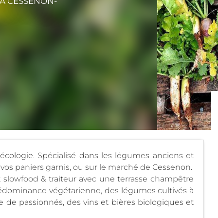
À CESSENON-
écologie. Spécialisé dans les légumes anciens et
 vos paniers garnis, ou sur le marché de Cessenon.
ant slowfood & traiteur avec une terrasse champêtre
 prédominance végétarienne, des légumes cultivés à
 de passionnés, des vins et bières biologiques et