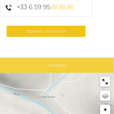
+33 6 59 95
▒▒ ▒▒ ▒▒
Signaler une erreur
Activités
+