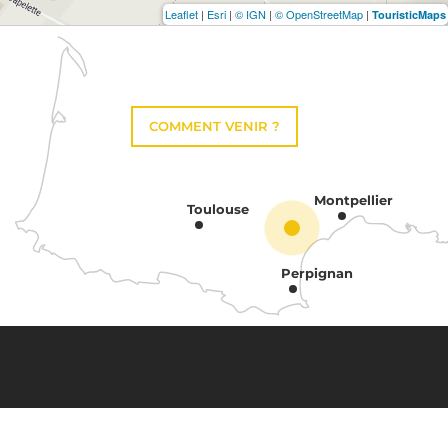
Leaflet
|
Esri
|
© IGN
|
© OpenStreetMap
|
TouristicMaps
COMMENT VENIR ?
Montpellier
Toulouse
Perpignan