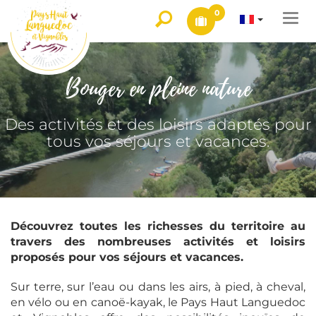
0
Togg
navi
Bouger en pleine nature
Des activités et des loisirs adaptés pour
tous vos séjours et vacances.
Découvrez toutes les richesses du territoire au
travers des nombreuses activités et loisirs
proposés pour vos séjours et vacances.
Sur terre, sur l’eau ou dans les airs, à pied, à cheval,
en vélo ou en canoë-kayak, le Pays Haut Languedoc