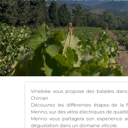
Vinebike vous propose des balades dans l
Chinian
Découvrez les différentes étapes de la 
Menno, sur des vélos électriques de qualité
Menno vous partagera son expérience au
dégustation dans un domaine viticole.