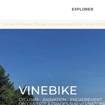
EXPLORER
Accueil
/
Préparer
/
Bouger en pleine nature
/
Sur terre
/
VINEB
VINEBIKE
CYCLISME , ANIMATION , ENCADREMENT 
DÉCOUVERTE
À PRADES-SUR-VERNAZOB