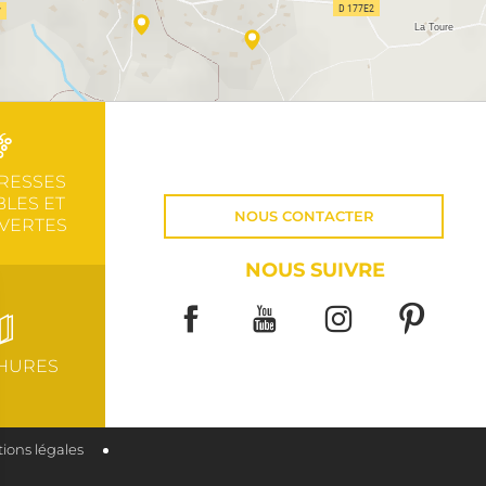
RESSES
LES ET
NOUS CONTACTER
VERTES
NOUS SUIVRE
HURES
ions légales