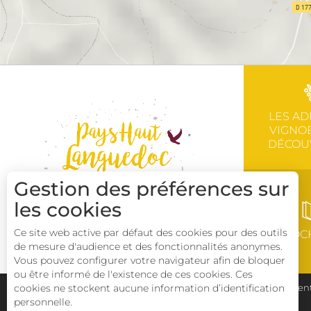
LES AD
VIGNOB
DÉCOU
Gestion des préférences sur
les cookies
Ce site web active par défaut des cookies pour des outils
BROC
de mesure d'audience et des fonctionnalités anonymes.
Vous pouvez configurer votre navigateur afin de bloquer
ou être informé de l'existence de ces cookies. Ces
cookies ne stockent aucune information d’identification
Plan du site
Pays Haut Languedoc et Vignobles
Ment
personnelle.