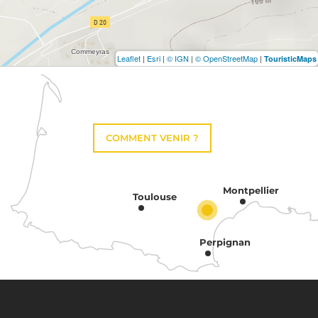
Leaflet
|
Esri
|
© IGN
|
© OpenStreetMap
|
TouristicMaps
COMMENT VENIR ?
Montpellier
Toulouse
Perpignan