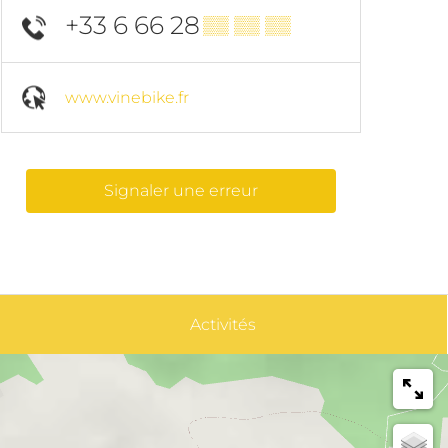
+33 6 66 28
▒▒ ▒▒ ▒▒
www.vinebike.fr
Signaler une erreur
Activités