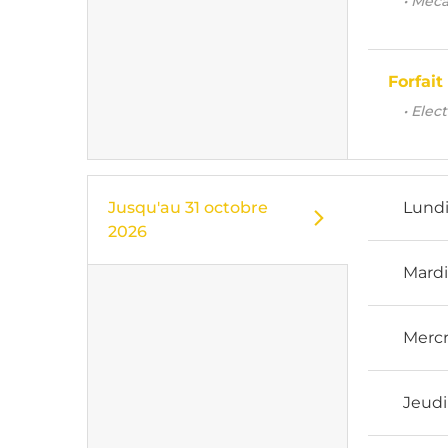
• Méca
Forfait
• Elec
Jusqu'au
31 octobre
Lund
2026
Mard
Mercr
Jeudi