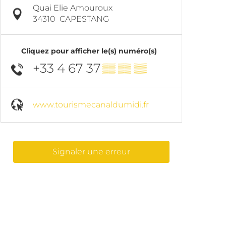
Quai Elie Amouroux
34310
CAPESTANG
Cliquez pour afficher le(s) numéro(s)
+33 4 67 37
▒▒ ▒▒ ▒▒
www.tourismecanaldumidi.fr
Signaler une erreur