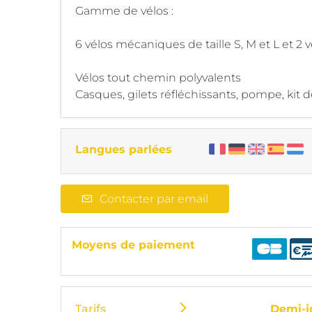
Gamme de vélos :
6 vélos mécaniques de taille S, M et L et 2 
Vélos tout chemin polyvalents
Casques, gilets réfléchissants, pompe, kit de
Langues parlées
Contacter par email
Moyens de paiement
Tarifs
Demi-j