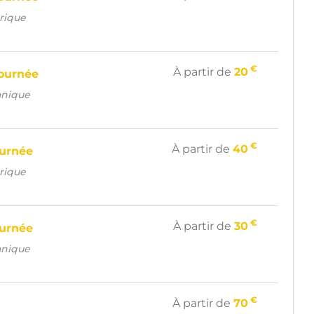
trique
€
À partir de
20
ournée
anique
€
À partir de
40
ournée
trique
€
À partir de
30
ournée
anique
€
À partir de
70