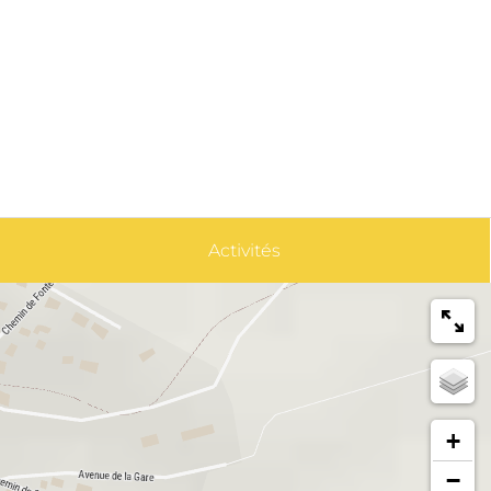
Activités
+
−