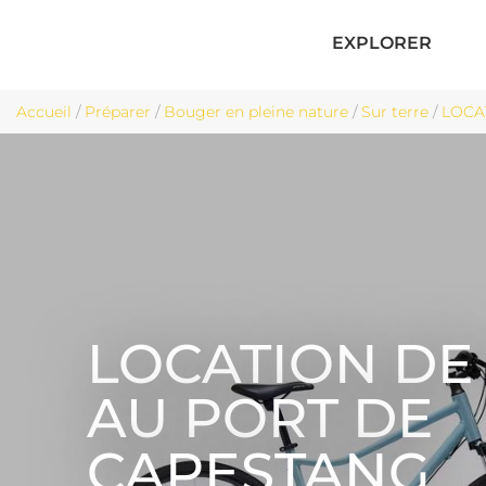
EXPLORER
Accueil
/
Préparer
/
Bouger en pleine nature
/
Sur terre
/
LOCA
LOCATION DE
AU PORT DE
CAPESTANG