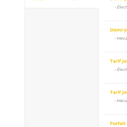
• Élec
Demi-j
• Méc
Tarif j
• Élec
Tarif j
• Méc
Forfait