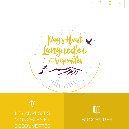
«
1
2
»
LES ADRESSES
VIGNOBLES ET
BROCHURES
DÉCOUVERTES