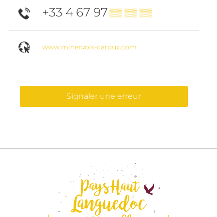
+33 4 67 97
▒▒ ▒▒ ▒▒
www.minervois-caroux.com
Signaler une erreur