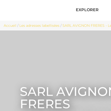
EXPLORER
Accueil
/
Les adresses labellisées
/
SARL AVIGNON FRERES - Le
SARL AVIGNO
FRERES