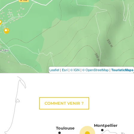
Leaflet
|
Esri
|
© IGN
|
© OpenStreetMap
|
TouristicMaps
COMMENT VENIR ?
Montpellier
Toulouse