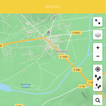
Activités
+
−