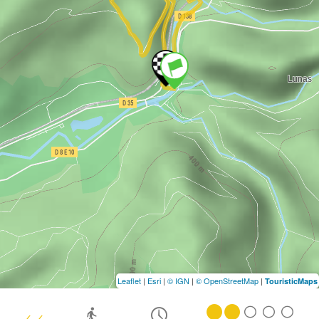
Leaflet
|
Esri
|
© IGN
|
© OpenStreetMap
|
TouristicMaps