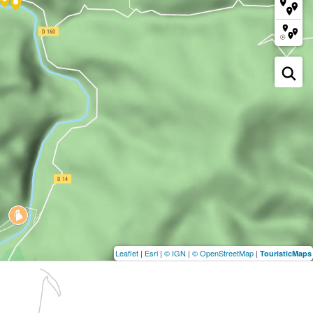
Leaflet
|
Esri
|
© IGN
|
© OpenStreetMap
|
TouristicMaps