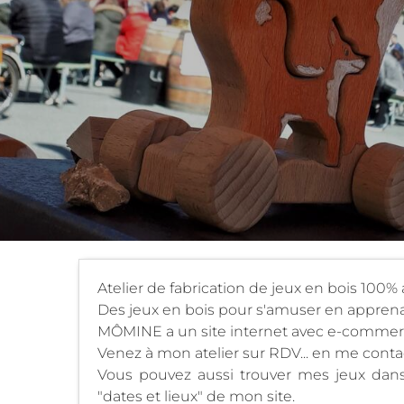
Atelier de fabrication de jeux en bois 100% 
Des jeux en bois pour s'amuser en apprena
MÔMINE a un site internet avec e-commerce
Venez à mon atelier sur RDV... en me conta
Vous pouvez aussi trouver mes jeux dans 
"dates et lieux" de mon site.