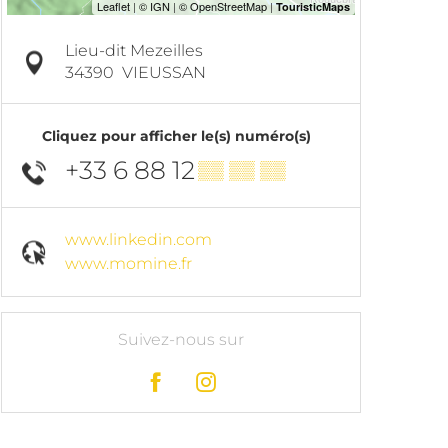
Lieu-dit Mezeilles
34390
VIEUSSAN
Cliquez pour afficher le(s) numéro(s)
+33 6 88 12
▒▒ ▒▒ ▒▒
www.linkedin.com
www.momine.fr
Suivez-nous sur