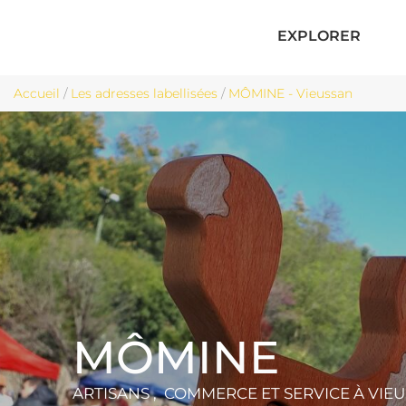
EXPLORER
Accueil
/
Les adresses labellisées
/
MÔMINE - Vieussan
MÔMINE
ARTISANS , COMMERCE ET SERVICE
À VIE