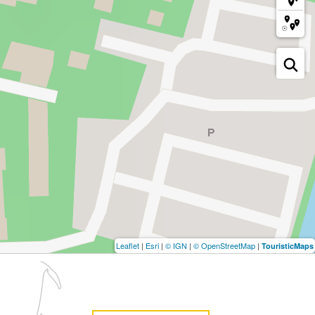
Leaflet
|
Esri
|
© IGN
|
© OpenStreetMap
|
TouristicMaps