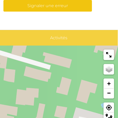
Signaler une erreur
Activités
+
−