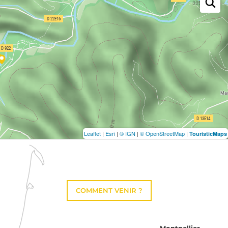
Leaflet
|
Esri
|
© IGN
|
© OpenStreetMap
|
TouristicMaps
COMMENT VENIR ?