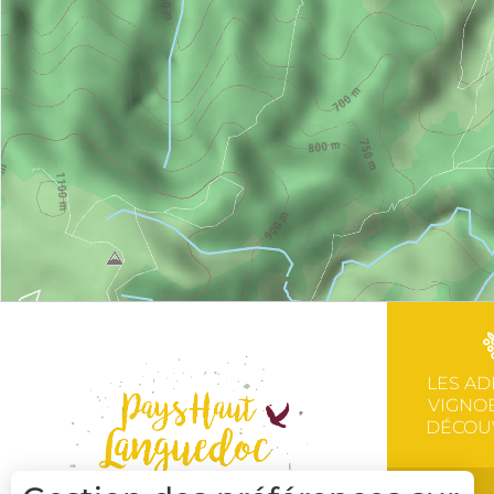
LES AD
VIGNOB
DÉCOU