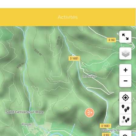
Activités
+
−