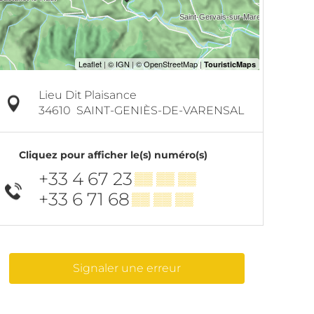
Lieu Dit Plaisance
34610
SAINT-GENIÈS-DE-VARENSAL
Cliquez pour afficher le(s) numéro(s)
+33 4 67 23
▒▒ ▒▒ ▒▒
+33 6 71 68
▒▒ ▒▒ ▒▒
Signaler une erreur