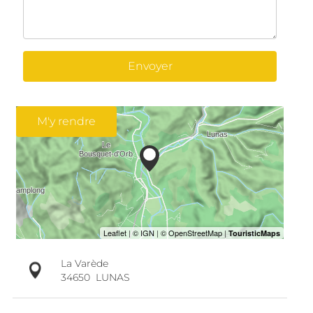
Envoyer
M'y rendre
La Varède
34650
LUNAS