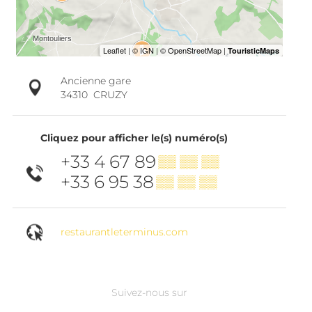
Ancienne gare
34310
CRUZY
Cliquez pour afficher le(s) numéro(s)
+33 4 67 89
▒▒ ▒▒ ▒▒
+33 6 95 38
▒▒ ▒▒ ▒▒
restaurantleterminus.com
Suivez-nous sur