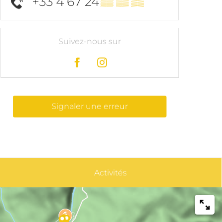
+33 4 67 24
▒▒ ▒▒ ▒▒
Suivez-nous sur
Signaler une erreur
Activités