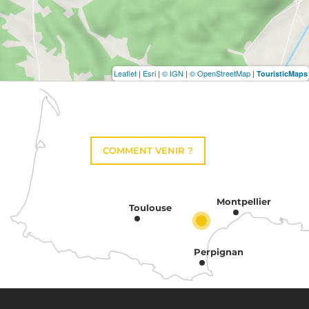
Leaflet
|
Esri
|
© IGN
|
© OpenStreetMap
|
TouristicMaps
COMMENT VENIR ?
Montpellier
Toulouse
Perpignan