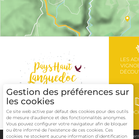
LES AD
VIGNOB
DÉCOU
Gestion des préférences sur
les cookies
Ce site web active par défaut des cookies pour des outils
BROC
de mesure d'audience et des fonctionnalités anonymes.
Vous pouvez configurer votre navigateur afin de bloquer
ou être informé de l'existence de ces cookies. Ces
cookies ne stockent aucune information d’identification
Plan du site
Pays Haut Languedoc et Vignobles
Ment