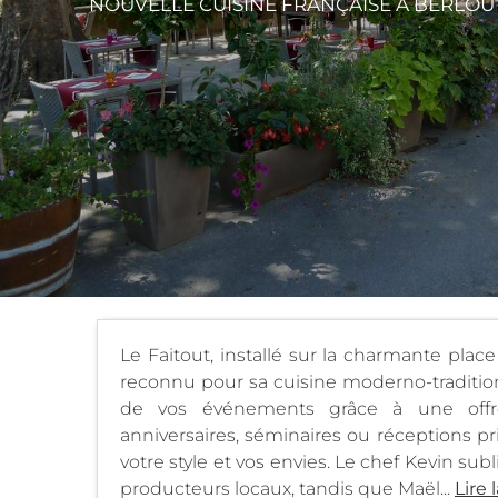
NOUVELLE CUISINE FRANÇAISE
À BERLOU
Le Faitout, installé sur la charmante plac
reconnu pour sa cuisine moderno-traditionn
de vos événements grâce à une offre t
anniversaires, séminaires ou réceptions pr
votre style et vos envies. Le chef Kevin su
producteurs locaux, tandis que Maël...
Lire 