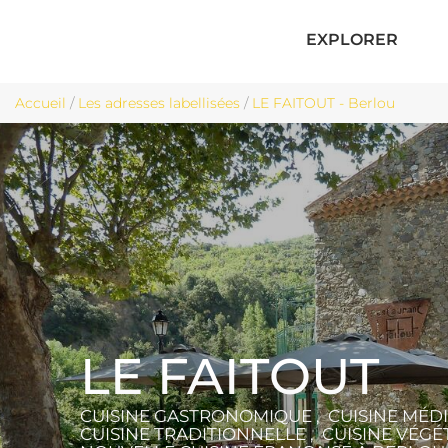
EXPLORER
Accueil
/
Les adresses labellisées
/
LE FAITOUT - Berlou
LE FAITOUT
CUISINE GASTRONOMIQUE , CUISINE MÉD
CUISINE TRADITIONNELLE , CUISINE VÉGÉ