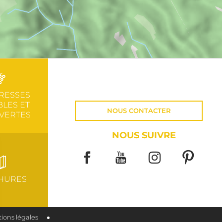
RESSES
LES ET
NOUS CONTACTER
VERTES
NOUS SUIVRE
HURES
ions légales