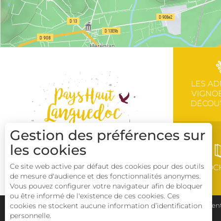
LES AD
VIGNOB
DÉCOU
Gestion des préférences sur
les cookies
Ce site web active par défaut des cookies pour des outils
BROC
de mesure d'audience et des fonctionnalités anonymes.
Vous pouvez configurer votre navigateur afin de bloquer
ou être informé de l'existence de ces cookies. Ces
cookies ne stockent aucune information d’identification
Plan du site
Pays Haut Languedoc et Vignobles
Ment
personnelle.