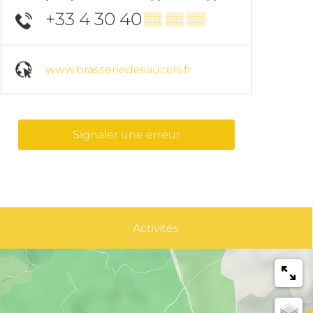
+33 4 30 40
▒▒ ▒▒ ▒▒
www.brasseriedesaucels.fr
Signaler une erreur
Activités