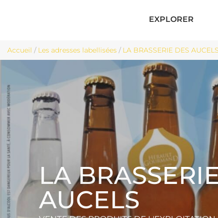
EXPLORER
Accueil
/
Les adresses labellisées
/
LA BRASSERIE DES AUCELS 
LA BRASSERI
AUCELS