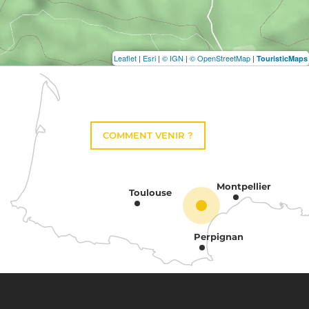
Leaflet
|
Esri
|
© IGN
|
© OpenStreetMap
|
TouristicMaps
COMMENT VENIR ?
Montpellier
Toulouse
Perpignan