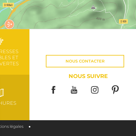
RESSES
LES ET
NOUS CONTACTER
VERTES
NOUS SUIVRE
HURES
ions légales