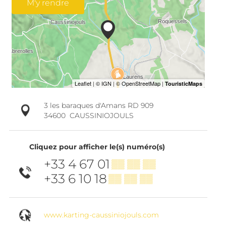
M'y rendre
3 les baraques d'Amans RD 909
34600
CAUSSINIOJOULS
Cliquez pour afficher le(s) numéro(s)
+33 4 67 01
▒▒ ▒▒ ▒▒
+33 6 10 18
▒▒ ▒▒ ▒▒
www.karting-caussiniojouls.com