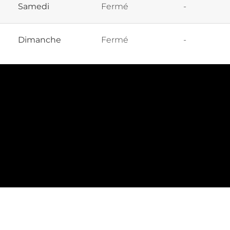
Samedi
Fermé
-
Dimanche
Fermé
-