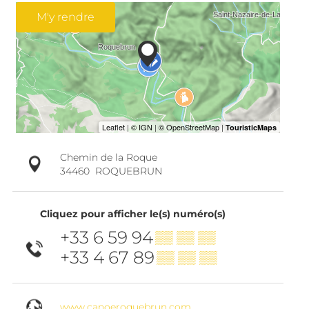
M'y rendre
Chemin de la Roque
34460
ROQUEBRUN
Cliquez pour afficher le(s) numéro(s)
+33 6 59 94
▒▒ ▒▒ ▒▒
+33 4 67 89
▒▒ ▒▒ ▒▒
www.canoeroquebrun.com