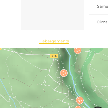
Same
Dima
Hébergements