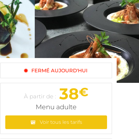
FERMÉ AUJOURD'HUI
38
€
À partir de :
Menu adulte
Voir tous les tarifs