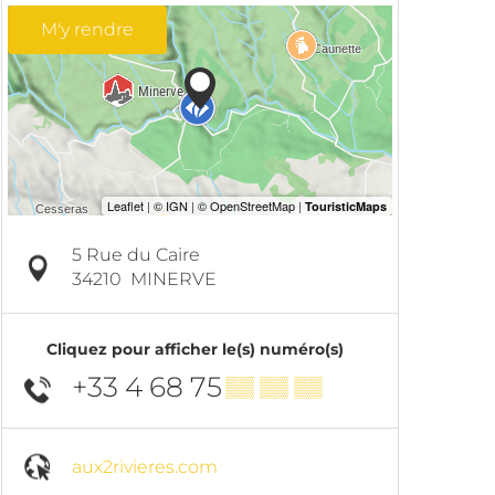
M'y rendre
5 Rue du Caire
34210
MINERVE
Cliquez pour afficher le(s) numéro(s)
+33 4 68 75
▒▒ ▒▒ ▒▒
aux2rivieres.com