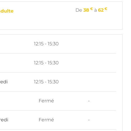
€
€
De
38
à
62
dulte
i
12:15 - 15:30
i
12:15 - 15:30
edi
12:15 - 15:30
Fermé
-
redi
Fermé
-