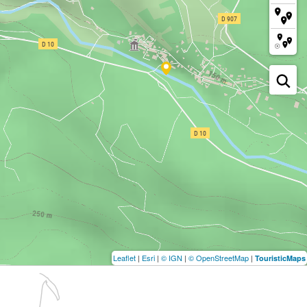
Leaflet
|
Esri
|
© IGN
|
© OpenStreetMap
|
TouristicMaps