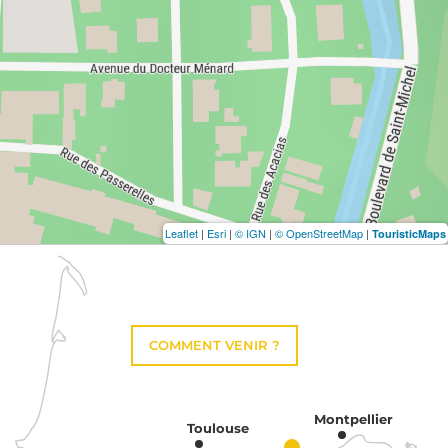
Leaflet
|
Esri
|
© IGN
|
© OpenStreetMap
|
TouristicMaps
COMMENT VENIR ?
Montpellier
Toulouse