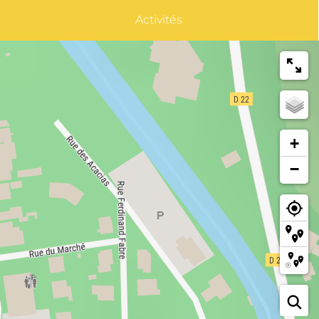
Activités
+
−