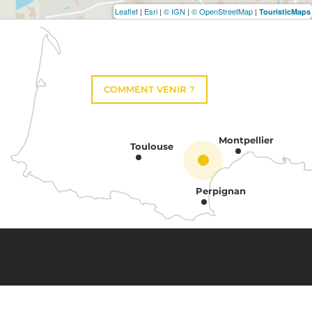
Leaflet
|
Esri
|
© IGN
|
© OpenStreetMap
|
TouristicMaps
COMMENT VENIR ?
Montpellier
Toulouse
Perpignan