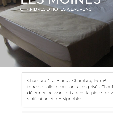
CHAMBRES D'HÔTES
À LAURENS
Chambre "Le Blanc". Chambre, 16 m², RDC
terrasse, salle d'eau, sanitaires privés. Chau
déjeuner pouvant pris dans la pièce de vie
vinification et des vignobles.