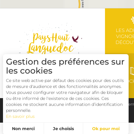
LES AD
VIGNOB
DÉCOU
Gestion des préférences sur
les cookies
Ce site web active par défaut des cookies pour des outils
BROC
de mesure d'audience et des fonctionnalités anonymes.
Vous pouvez configurer votre navigateur afin de bloquer
ou être informé de l'existence de ces cookies. Ces
cookies ne stockent aucune information d’identification
Plan du site
Pays Haut Languedoc et Vignobles
Ment
personnelle.
En savoir plus
Déclaration d'accessibilité
Non merci
Je choisis
Ok pour moi