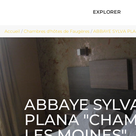
EXPLORER
Accueil
/
Chambres d'hôtes de Faugères
/
ABBAYE SYLVA PLA
ABBAYE SYLV
PLANA "CHA
LES MOINES"