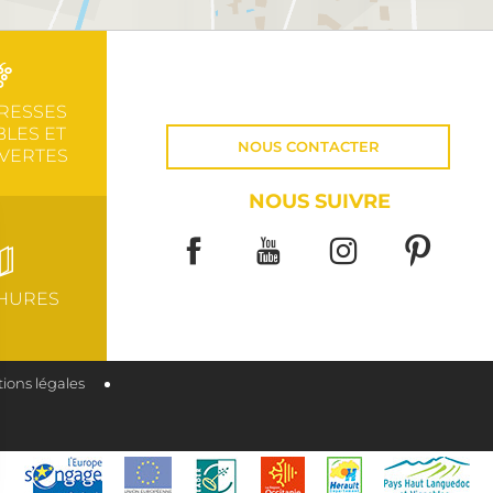
RESSES
LES ET
NOUS CONTACTER
VERTES
NOUS SUIVRE
HURES
ions légales