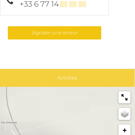
+33 6 77 14
▒▒ ▒▒ ▒▒
Signaler une erreur
Activités
+