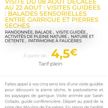
VISITE DU 08 AOUT DECALEE
AU 22 AOUT : VISITES GUIDEES
: BALADES SENSORIELLES
ENTRE GARRIGUE ET PIERRES
SECHES
RANDONNÉE, BALADE , VISITE GUIDÉE ,
ACTIVITÉS DE PLEINE NATURE , NATURE ET
DÉTENTE , PATRIMOINE
À FAUGÈRES
4,5
€
À partir de :
Tarif plein
Faites appel à vos cinq sens lors d’une visite guidée
pour découvrir la pierre sèche, le pastoralisme et
les paysages de garrigue. Visite animée par Sarah
Collado, guide conférencière. Départ au pied de la
piste des Moulins de Faugères. En raison de l'arrêté